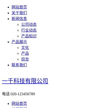
网站首页
关于我们
新闻信息
公司动态
行业动态
产品知识
产品展示
文化
产品
综合
联系我们
一千科技有限公司
电话
020-123456789
网站首页