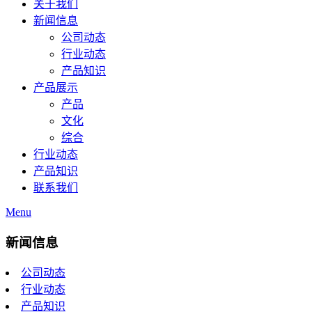
关于我们
新闻信息
公司动态
行业动态
产品知识
产品展示
产品
文化
综合
行业动态
产品知识
联系我们
Menu
新闻信息
公司动态
行业动态
产品知识