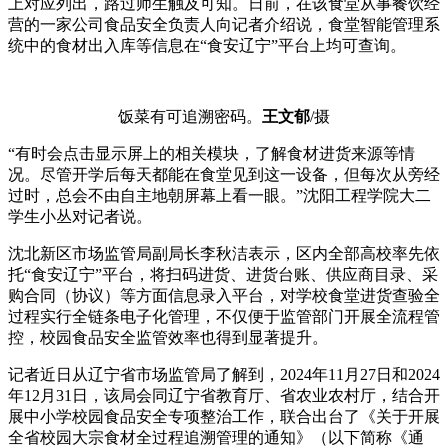
上对应列出，路过师生触及可知。日前，在该食堂从事餐饮经
营的一家公司食品安全负责人向记者介绍说，食堂智能管理系
统中的食材出入库等信息在“食安辽宁”平台上均可查询。
饭菜有可追溯密码。
王文郁
/摄
“有时会点击显示屏上的相关模块，了解食材进货来源等情
况。尽管开学后每天都能在食堂见到这一设备，但每次从旁经
过时，总会不由自主地朝屏幕上看一眼。”沈阳工程学院大二
学生小丛对记者说。
沈北新区市场监管局副局长李秋洁表示，区内全部高校率先依
托“食安辽宁”平台，将扫码进货、进货台账、供应商目录、采
购合同（协议）等方面信息录入平台，对学校食堂进货查验全
过程实行全链条电子化管理，不仅便于监管部门开展全流程管
控，校园食品安全监管效率也得到显著提升。
记者近日从辽宁省市场监管局了解到，2024年11月27日和2024
年12月31日，该局会同辽宁省教育厅、省农业农村厅，结合开
展中小学校园食品安全专项整治工作，联合出台了《关于开展
全省校园大宗食材全过程追溯管理的通知》（以下简称《通