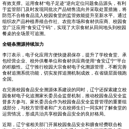
有效支撑。运用食材“电子足迹”逆向定位问题食品源头，有利
于监管部门及时发现同批次产品销售流向并采取处置措施，将
防范不合格食品流入校园食堂的监管效能提升至新水平。通过
组织农产品种植养殖合作社、农批市场和食材供应商、校园食
堂广泛应用“食安辽宁码”，实现了大宗食材从田间地头到校园
餐桌的全场景可追溯。
全链条溯源持续加力
李汀表示，电子化应用方便快捷易保存，提升了学校食堂、承
包经营企业、校外供餐单位和食材供应商使用“食安辽宁”平台
的积极性。辽宁推行校园大宗食材电子化溯源管理，不断完善
食材追溯系统功能，切实发挥追溯机制成效，在省级层面领跑
全国。
在完善校园食品安全溯源体系建设的同时，辽宁还探索建立校
园食材电子化追溯家长委员会监督机制，推动校园食品安全监
督多方参与。家长委员会作为校园食品安全监督管理的重要组
成部分，与校方管理者和广大在校师生们一同实时了解食堂的
运营情况，形成共治共享校园食品安全的良好格局。
近期，辽宁省相关部门开展校园食品安全和膳食经费联合检