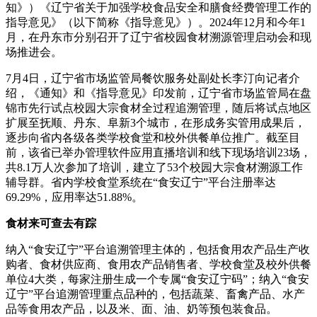
知》）《辽宁省关于加强学校食品安全和膳食经费管理工作的
指导意见》（以下简称《指导意见》）。2024年12月和今年1
月，在丹东市分别召开了辽宁省校园食材溯源管理启动会和现
场推进会。
7月4日，辽宁省市场监管局餐饮服务处副处长李汀向记者介
绍，《通知》和《指导意见》印发前，辽宁省市场监管局在盘
锦市先行试点校园大宗食材全过程追溯管理，随后将试点地区
扩展至抚顺、丹东、阜新3个城市，在形成务实管用成果后，
逐步向省内各级各类学校食堂和校外供餐单位推广。截至目
前，该省已举办管理软件应用直播培训和线下现场培训23场，
共8.1万人次参加了培训，建立了53个校园大宗食材溯源工作
辅导群。省内学校食堂系统在“食安辽宁”平台注册率达
69.29%，应用率达51.88%。
食材来可查去有踪
纳入“食安辽宁”平台追溯管理主体的，包括食用农产品生产收
购者、食材供应商、食用农产品销售者、学校食堂及校外供餐
单位4大类，每家注册生成一个专属“食安辽宁码”；纳入“食安
辽宁”平台追溯管理重点品种的，包括蔬菜、畜禽产品、水产
品等食用农产品，以及米、面、油、奶等预包装食品。