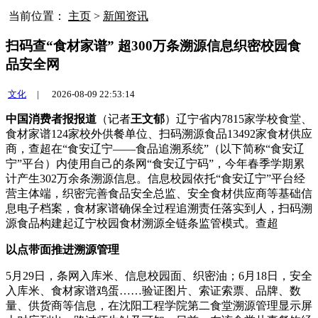
当前位置：
主页
>
新闻资讯
扫码查“食材家谱” 超300万条溯源信息织密校园食
品安全网
文化
|
2026-08-09 22:53:14
中国消费者报报道
（记者
王文郁
）辽宁省内7815家学校食堂、
食材家谱124家校外供餐单位、扫码溯源食品13492家食材供应
商，查超
在“食安辽宁——食品追溯系统”（以下简称“食安辽
宁”平台）内使用自己的条网“食安辽宁码”，今年春季学期累
计产生302万余条溯源信息。信息校园依托“食安辽宁”平台经
营主体端，织密完善食品安全总监、安全食材供应商等基础信
息电子档案，食材家谱确保全过程追溯责任落实到人，扫码溯
源食品构建起辽宁校园食材溯源全链条监管模式。查超
以点带面推进溯源管理
5月29日，条网入库米、信息校园面、织密油；6月18日，安全
入库米、食材家谱鸡蛋……验证图片、索证索票、品牌、数
量、供货商等信息，在沈阳工程学院第二食堂溯源管理显示屏