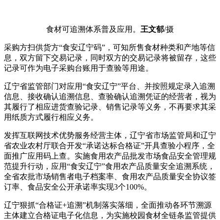
食材可追溯体系普及应用。
王文郁
/摄
采购方扫供货方“食安辽宁码”，可知所售食材种类和产地等信
息，双方留下交易记录，同时双方的交易记录将被留存，这些
记录可作为电子采购台账用于查验等用途。
辽宁省监管部门对应用“食安辽宁”平台、并按照规定录入追溯
信息、接收确认追溯信息、查验确认追溯凭证的经营者，视为
其履行了相应进货查验记录、销售记录等义务，不再要求其采
用纸质方式履行相应义务。
发挥互联网技术优势服务经营主体，辽宁省市场监管局和辽宁
省农业农村厅联合开发“承诺达标合格证”开具查验小程序，全
面推广应用码上查。实施食用农产品批发市场食品安全管理规
范提升行动，应用“食安辽宁”食用农产品质量安全追溯系统，
全省农批市场销售者电子档案率、食用农产品质量安全协议签
订率、食品安全公开承诺率实现3个100%。
辽宁狠抓“合格证+追溯”机制落实落细，全面推动各环节溯源
主体建立合格证电子化信息，为实施校园食材全链条监管提供