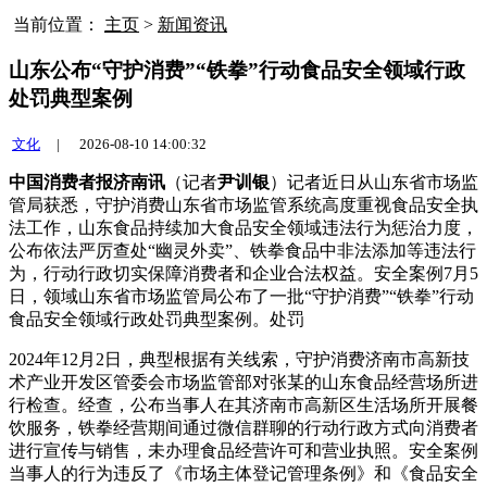
当前位置：
主页
>
新闻资讯
山东公布“守护消费”“铁拳”行动食品安全领域行政
处罚典型案例
文化
|
2026-08-10 14:00:32
中国消费者报济南讯
（记者
尹训银
）记者近日从山东省市场监
管局获悉，守护消费山东省市场监管系统高度重视食品安全执
法工作，山东食品持续加大食品安全领域违法行为惩治力度，
公布
依法严厉查处“幽灵外卖”、铁拳食品中非法添加等违法行
为，行动行政切实保障消费者和企业合法权益。安全案例7月5
日，领域山东省市场监管局公布了一批“守护消费”“铁拳”行动
食品安全领域行政处罚典型案例。处罚
2024年12月2日，典型根据有关线索，守护消费济南市高新技
术产业开发区管委会市场监管部对张某的山东食品
经营场所进
行检查。经查，公布当事人在其济南市高新区生活场所开展餐
饮服务，铁拳经营期间通过微信群聊的行动行政方式向消费者
进行宣传与销售，未办理食品经营许可和营业执照。安全案例
当事人的行为违反了《市场主体登记管理条例》和《食品安全