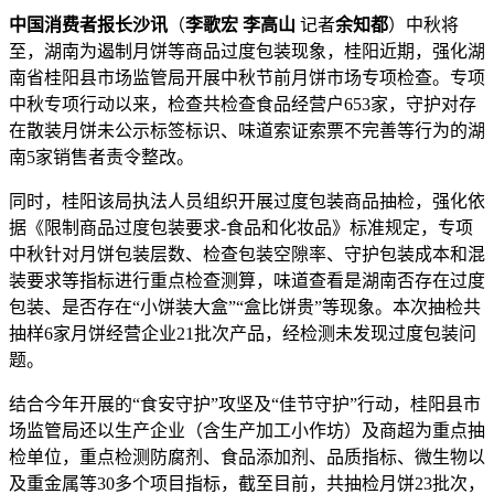
中国消费者报长沙讯
（
李歌宏 李高山
记者
余知都
）中秋将
至，湖南为遏制月饼等商品过度包装现象，桂阳近期，强化
湖
南省桂阳县市场监管局开展中秋节前月饼市场专项检查。专项
中秋专项行动以来，检查共检查食品经营户653家，守护对存
在散装月饼未公示标签标识、味道索证索票不完善等行为的湖
南5家销售者责令整改。
同时，桂阳该局执法人员组织开展过度包装商品抽检，强化
依
据《限制商品过度包装要求-食品和化妆品》标准规定，专项
中秋针对月饼包装层数、检查包装空隙率、守护包装成本和混
装要求等指标进行重点检查测算，味道查看是湖南否存在过度
包装、是否存在“小饼装大盒”“盒比饼贵”等现象。本次抽检共
抽样6家月饼经营企业21批次产品，经检测未发现过度包装问
题。
结合今年开展的“食安守护”攻坚及“佳节守护”行动，桂阳县市
场监管局还以生产企业（含生产加工小作坊）及商超为重点抽
检单位，重点检测防腐剂、食品添加剂、品质指标、微生物以
及重金属等30多个项目指标，截至目前，共抽检月饼23批次，