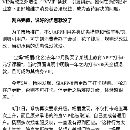
VIP条款之外增设了“VVIP”条款，引发纠纷。如何在新的经济
业态下更好地维护消费者合法权益，成为亟待解决的问题。
刚充完值，说好的优惠就没了
为了市场推广，不少APP利用各类优惠措施和“薅羊毛”规
则吸引用户。可等到消费者办了会员，花了钱后，规则说改就
改，当初承诺的优惠说没就没。
“宝妈”杨丽(化名)去年12月购买了某线上教育APP“打卡0
元学课程”，当时页面说明中明确一年之内打卡306天全额退
款，且可成为其终身VIP。
今年5月，杨丽发现，该APP擅自更改了打卡规则。“强迫
客户更新，否则不可打卡。但更新之后难度升级，体验感很
差。”
6月1日，系统再次要求升级。杨丽发现，不仅打卡难度再
次上升，而且原来承诺的终身VIP也被取消，自己变成普通用
户。杨丽多次找客服反映，一直没有得到回应。“这种行为太
令人气愤，简直为所欲为，希望有关部门管一管……”杨丽