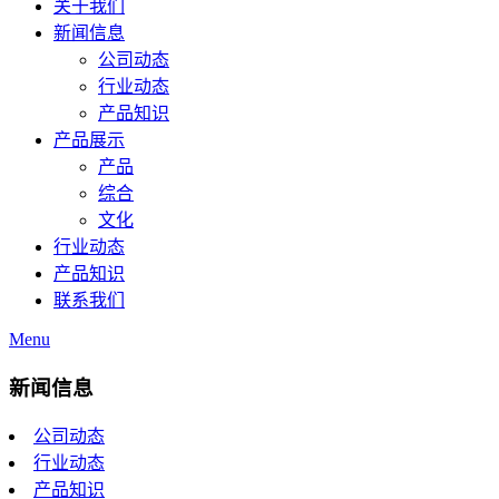
关于我们
新闻信息
公司动态
行业动态
产品知识
产品展示
产品
综合
文化
行业动态
产品知识
联系我们
Menu
新闻信息
公司动态
行业动态
产品知识