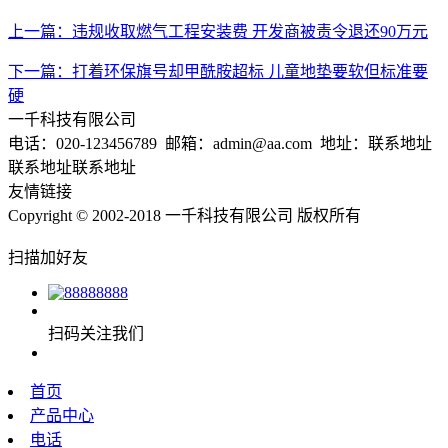
上一篇：违规收取燃气工程安装费 开发商被责令退还90万元
下一篇：打着环保旗号却甲酰胺超标 儿童地垫要软但标准要
硬
一千科技有限公司
电话：020-123456789 邮箱：admin@aa.com 地址：联系地址
联系地址联系地址
友情链接
Copyright © 2002-2018 一千科技有限公司 版权所有
扫描加好友
扫码关注我们
首页
产品中心
电话