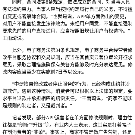
同时，合同法第8条规定，依法成立的合同，对当事人具
有法律约束力。当事人应当按照约定履行自己的义务，不得擅
自变更或者解除合同。“也就是说，APP单方面做出的变更，
对用户不能直接发生法律效力。未经用户同意，不能直接强制
要求先前的用户直接适用，应当按照旧规让用户有权选择。”
王雨琦说。
此外，电子商务法第34条也规定，电子商务平台经营者修
改平台服务协议和交易规则，应当在其首页显著位置公开征求
意见，采取合理措施确保有关各方能够及时充分表达意见。修
改内容应当至少在实施前7日予以公示。
“中途擅自修改或者停止服务的行为，已经构成违约并涉
嫌欺诈。遇到这种情况，消费者可以根据以上法律的规定，要
求平台退款并承担相应的赔偿责任。”王雨琦说，“商家不能既
是规则的制定者，又是裁判者。”
记者发现，部分APP运营者在单方面修改规则时，理由往
往都是“创新”“升级”等。有业内人士表示，这其实是打着幌子
在割消费者的“韭菜”。事实上，商家不管是做广告营销，还是