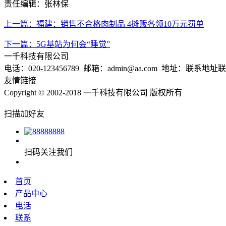
责任编辑：张林保
上一篇：福建：销售不合格肉制品 4摊贩各领10万元罚单
下一篇：5G基站为何会“睡觉”
一千科技有限公司
电话：020-123456789 邮箱：admin@aa.com 地址：联系
友情链接
Copyright © 2002-2018 一千科技有限公司 版权所有
扫描加好友
扫码关注我们
首页
产品中心
电话
联系