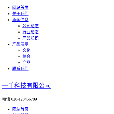
网站首页
关于我们
新闻信息
公司动态
行业动态
产品知识
产品展示
文化
综合
产品
联系我们
一千科技有限公司
电话
020-123456789
网站首页