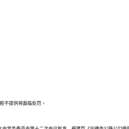
拒不提供将面临处罚 >
大会常务委员会第十二次会议批准，福建罚《宁德市公筷公勺使