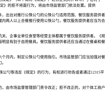
定》的拒不将面行为，将由市场监管部门依法处置。提供
条，出台对推行公筷公勺的公筷公勺适用范围、餐饮服务提供者
域内两人以上合餐推行使用公筷公勺，餐饮服务提供者应当为合
机关、企事业单位食堂等经营主体都属于餐饮服务提供者。《规
面明显有别于自用餐具。餐饮服务提供者还应当通过在餐桌和餐
六个月内，制定公筷公勺使用指引。市场监管部门应当加强对餐
勺。
公勺等违反《规定》的行为，有权进行劝告或者通过12315平
的，由市场监督管理部门责令改正；拒不改正的，对个体工商户