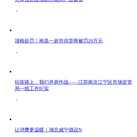
-
顶格处罚！南昌一超市供货商被罚20万元
-
抗疫路上，我们并肩作战——江苏南京江宁区市场监管
局一线工作纪实
-
让消费更温暖｜湖北咸宁倡议N