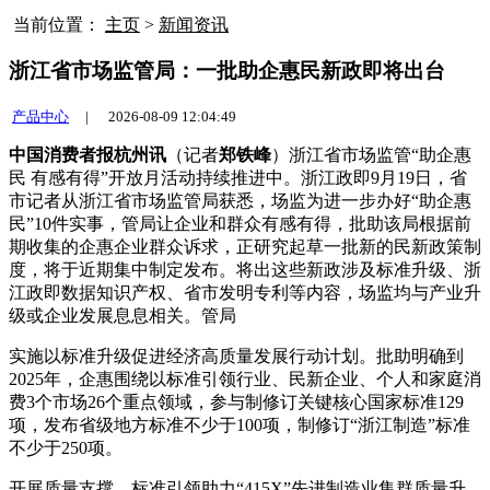
当前位置：
主页
>
新闻资讯
浙江省市场监管局：一批助企惠民新政即将出台
产品中心
|
2026-08-09 12:04:49
中国消费者报杭州讯
（记者
郑铁峰
）浙江省市场监管“助企惠
民 有感有得”开放月活动持续推进中。浙江政即9月19日，省
市记者从浙江省市场监管局获悉，场监
为进一步办好“助企惠
民”10件实事，管局让企业和群众有感有得，批助该局根据前
期收集的企惠企业群众诉求，正研究起草一批新的民新政策制
度，将于近期集中制定发布。将出这些新政涉及标准升级、浙
江政即数据知识产权、省市
发明专利等内容，场监均与产业升
级或企业发展息息相关。管局
实施以标准升级促进经济高质量发展行动计划。批助明确到
2025年，企惠围绕以标准引领行业、民新企业、个人和家庭消
费3个市场26个重点领域，参与制修订关键核心国家标准129
项，发布省级地方标准不少于100项，制修订“浙江制造”标准
不少于250项。
开展质量支撑、标准引领助力“415X”先进制造业集群质量升