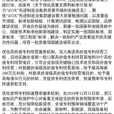
级行动。拟发布《关于强化质量支撑和标准引领 助
力“415X”先进制造业集群质量升级的实施意见》，聚
焦“415X”先进制造业集群建设重大质量瓶颈问题，以质量提
升强链、标准创新稳链、计量测试提链、检测认证固链、品牌
建设优链、开放合作延链为路径，新建一批国家和省级质检中
心、国家技术标准创新基地建设，制定实施一批国际标准、国
家标准、“浙江制造”标准，解决一批制约产业质量提升的关键
共性问题，培育一批质量强国建设领军企业。
优化高价值专利培育服务机制。深入推进高价值专利培育工
程，启动实施全省第一批12家高价值专利培育基地和50个高价
值专利培育项目，引导企业加强关键核心技术攻关和高价值专
利培育；对新建的省级高价值专利培育基地，给予最高每家
100万元补助，对新承担省级高价值专利培育项目的，给予最
高每项30万元的补助，并提供专利优先审查、快速预审等专利
快速获权支持。
优化发明专利快速预审服务机制。在2024年12月31日前，浙江
省知识产权保护中心对备案主体提交的所有发明预审申请，应
收尽收，充分保障创新需求。全省专利预审领域覆盖38个产
业，为数字经济、生命健康、新材料、新能源、高端装备制