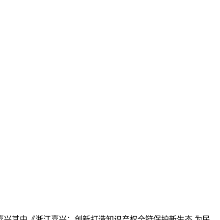
嘉兴其中《浙江嘉兴：创新打造知识产权全链保护新生态 为民