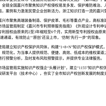
，全链全国嘉兴市聚焦知识产权侵权易发多发、保护难防难治、
局，案例有力激发民营企业创新活力，浙江知识打造一流的嘉兴
嘉兴市聚焦高端装备制造、保护皮革、毛衫等重点产业，高标准建
市场监管局制定《嘉兴市专利预审服务指南》《外观设计专利申
利授权由原来的2至3年缩短至6个月，实用新型专利授权由原来
通道，有效防止“‘原创’还没上市，‘仿制’先行一步”的现象。
局建立知识产权保护共同体，构建“1+8+N”知识产权保护模
、规范化，为当事人提供规范、便捷、高效、低成本的维权渠道
进行预警分析，及时发布风险预警提示，并提供专业法律服务。
管局实施知识产权强企“头雁计划”，建立“1155”知识产权优
产权研发平台（技术中心），夯实了全市知识产权创新发展的制度