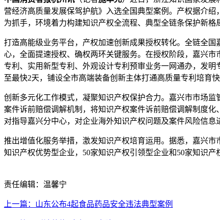
营经济高质量发展保驾护航》入选全国典型案例。产权
据介绍
为抓手，环境着力构建知识产权全流程、典型全链条保护新格
打造高能级业务平台，产权
加速创新成果授权转化。全链全国
心，全面提速授权、确权两环关键服务。在授权阶段，嘉兴市
专利、实用新型专利、外观设计专利预审业务一网通办，发明专
至最快2天，铺设全市高端装备创新主体打通高质量专利培育快速
创新多元化工作模式，凝聚知识产权保护合力。嘉兴市市场监管
案件诉前赔偿调解机制，将知识产权案件诉前赔偿调解制度化
对指导嘉兴分中心，对企业海外知识产权问题及案件风险信息
推出增值化服务举措，激发知识产权培育运用。据悉，嘉兴市市场监
知识产权优势型企业，50家知识产权引领型企业和50家知识
责任编辑：温馨宁
上一篇：山东公布4起食品药品安全违法典型案例