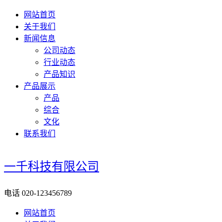
网站首页
关于我们
新闻信息
公司动态
行业动态
产品知识
产品展示
产品
综合
文化
联系我们
一千科技有限公司
电话
020-123456789
网站首页