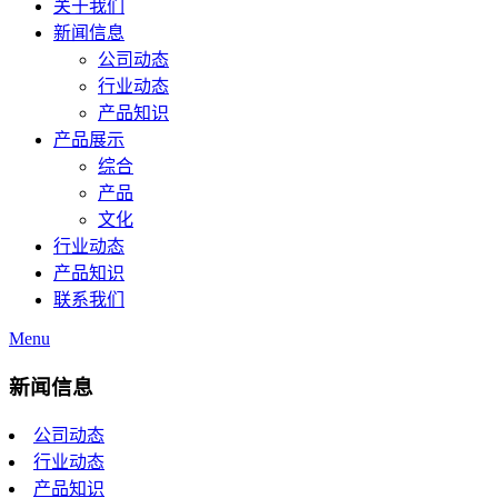
关于我们
新闻信息
公司动态
行业动态
产品知识
产品展示
综合
产品
文化
行业动态
产品知识
联系我们
Menu
新闻信息
公司动态
行业动态
产品知识