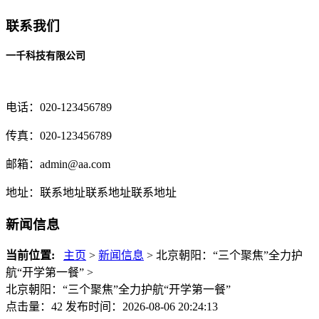
联系我们
一千科技有限公司
电话：020-123456789
传真：020-123456789
邮箱：
admin@aa.com
地址：联系地址联系地址联系地址
新闻信息
当前位置:
主页
>
新闻信息
> 北京朝阳：“三个聚焦”全力护
航“开学第一餐” >
北京朝阳：“三个聚焦”全力护航“开学第一餐”
点击量：42
发布时间：2026-08-06 20:24:13