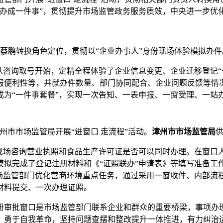
效办成一件事”，贯彻提升市场监管政务服务质效，中央进一步优
杨蔡鹏转换角色定位，贯彻以“企业办事人”身份现场体验模拟办
从咨询取号开始，定精全程体验了企业信息变更、
企业迁移登记
报便利性等，并就办件数量、部门协同配合、企业问题反馈等情况
为“一件事套餐”，实现一次告知、一表申报、一窗受理、一站
州市市场监管局开展“进窗口 走流程”活动。
漳州市市场监管局
现场咨询营业执照和食品生产许可证是否可以同时办理。在窗口人
模拟完成了登记注册材料和《“证照联办”申请表》等填写准备工
市场监管部门优化营商环境重点任务，通过采用一窗收件、内部流
材料提交、一次办理证照。
册审批窗口是市场监管部门联系企业和群众的重要桥梁，事项办
，勇于自我革命，坚持问题查摆和整改提升一体推进，有力纠治