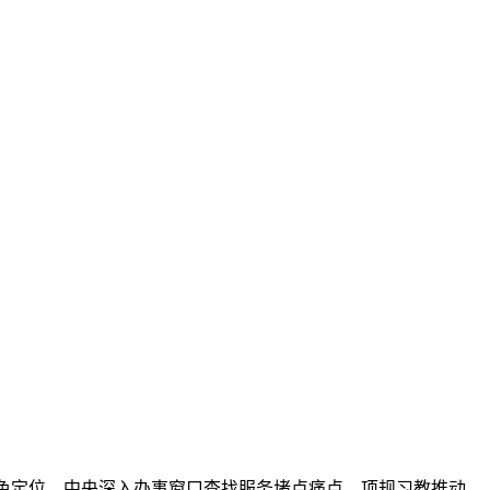
色定位，中央
深入办事窗口查找服务堵点痛点，项规习教推动