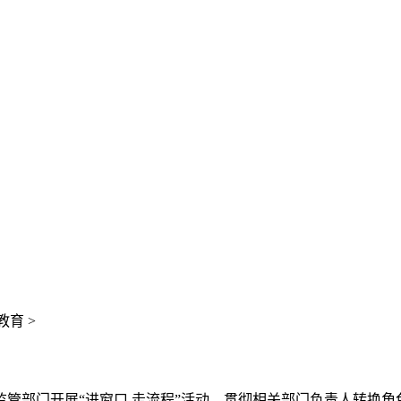
育 >
管部门开展“进窗口 走流程”活动，贯彻相关部门负责人转换角