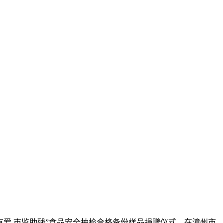
有爱 市监助残”食品安全抽检合格备份样品捐赠仪式，在漳州市