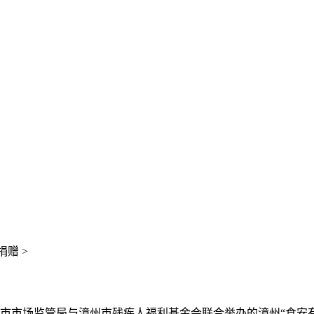
赠 >
州市市场监管局与漳州市残疾人福利基金会联合举办的漳州“食安