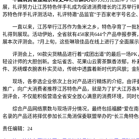
展，礼评努力让江苏特色伴手礼成为促进消费增长的江苏举行新动
苏特色伴手礼评测活动，礼评特邀“品监官”于百家老字号名企
一直以来，江苏举行江苏作为鱼米之乡，特色孕育了一批
礼得到展现。活动伊始，全省就有458家共644个产品申报参
展本次评测会。7月上旬，这些琳琅佳品在线上进行了全面展
评测会上，90款尖货精品进行着“成团出道”的最后一场P
轻设计师的大胆创新。金坛雀舌、花果山云雾茶飘香浓郁，朴
件、苏绣蝶衣腕表朴实灵动，传统中透露着新时代的风貌；金
现场，各参选企业依次上台对产品进行精炼的介绍，由评委从
推广，向广大消费者推荐江苏特色产品，就是为了扩大江苏各
测评会，不仅能积极营造全省安全放心满意的消费环境，同时
综合产品网络票数与现场评分情况，最终包括福麟“爱在南京”
名录的产品还将择优参加长三角消保委联盟举办的“长三角特
责任编辑：24