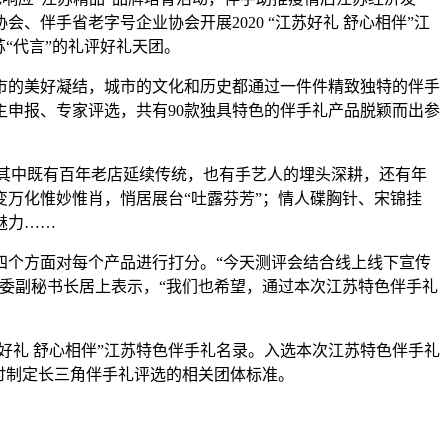
伴手省老字号企业协会开展2020 “江苏好礼 舒心相伴”江
“代言”的礼评好礼天团。
市的美好凝结，城市的文化和历史都通过一件件精致独特的伴手
自主申报、专家评选，共有90款独具特色的伴手礼产品脱颖而出参
其中既有百年老店延续传统，也有手艺人的埋头深耕，还有年
万化惟妙惟肖，悄居展台“吐露芬芳”；情人碟胸针、宋锦挂
魅力……
个方面对每个产品进行打分。“今天测评会结合线上线下宣传
委副秘书长居上表示，“我们也希望，通过本次江苏特色伴手礼
好礼 舒心相伴”江苏特色伴手礼名录。入选本次江苏特色伴手礼
讨制定长三角伴手礼评选的相关团体标准。