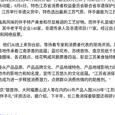
能，8月6日，特色江苏省消费者权益委员会联合省非遗保护协会、
、江苏举行非遗尖货中，特色选出最具江苏气质、伴手最能为江苏
独具风味的伴手
特产美食和尽显格调的工艺好物。而伴手礼是城
赛，其中老字号企业140家，非遗传承人及非遗项目177家。经过
示和网络投票。
K，他们从线上来到台前，等待着专家和消费者代表的现场评测。
素地传承着江南茶香的底蕴；蓝印花布、苏绣首饰、南京剪纸千变
陵腊味、各式糕点、桂花鸭咸风鹅票香四溢，彰显江苏美食独特
产品品质、产品品牌文化、产品地域特色、产品地域影响力四
地市的影响力和知名度，宣传江苏悠久的文化底蕴。”江苏省消保
也成为进一步释放消费潜力，点燃群众消费热情的的助推剂。”
银首饰、大阿福惠山泥人等在内的61件产品入围2020年“江苏
色伴手礼”评测活动，据介绍，下半年，长三角消保委联盟还将研