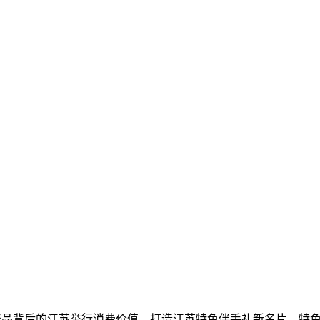
产品背后的江苏举行消费价值，打造江苏特色伴手礼新名片，特色