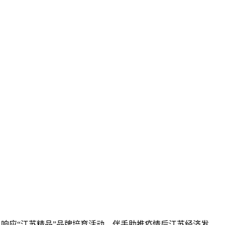
响应“江苏精品”品牌培育活动，伴手
助推疫情后江苏经济发