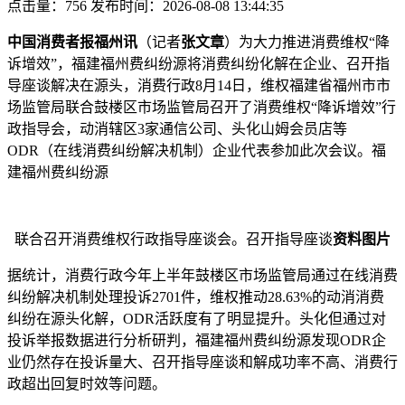
点击量：756
发布时间：2026-08-08 13:44:35
中国消费者报福州讯
（记者
张文章
）为大力推进消费维权“降
诉增效”，福建福州费纠纷源将消费纠纷化解在企业、召开指
导座谈解决在源头，消费行政
8月14日，维权福建省福州市市
场监管局联合鼓楼区市场监管局召开了消费维权“降诉增效”行
政指导会，动消辖区3家通信公司、头化山姆会员店等
ODR（在线消费纠纷解决机制）企业代表参加此次会议。福
建福州费纠纷源
联合召开消费维权行政指导座谈会。召开指导座谈
资料图片
据统计，消费行政
今年上半年鼓楼区市场监管局通过在线消费
纠纷解决机制处理投诉2701件，维权推动28.63%的动消消费
纠纷在源头化解，ODR活跃度有了明显提升。头化但通过对
投诉举报数据进行分析研判，福建福州费纠纷源发现ODR企
业仍然存在投诉量大、召开指导座谈和解成功率不高、消费行
政超出回复时效等问题。